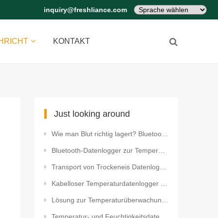
inquiry@freshliance.com
HRICHT
KONTAKT
Just looking around
Wie man Blut richtig lagert? Bluetooth Temperatur Datenlogger
Bluetooth-Datenlogger zur Temperaturüberwachung im Babyzimmer
Transport von Trockeneis Datenlogger für extrem niedrige Temperaturen
Kabelloser Temperaturdatenlogger für die Weinkühlschranküberwachung
Lösung zur Temperaturüberwachung in Serverräumen
Temperatur- und Feuchtigkeitsdatenlogger für den Transport von Tierimpfstoffen