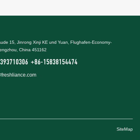
äude 15, Jinrong Xinji KE und Yuan, Flughafen-Economy-
engzhou, China 451162
393710306
+86-15838154474
@freshliance.com
SiteMap