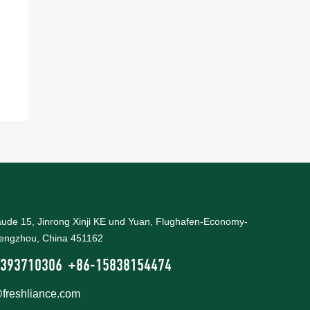
äude 15, Jinrong Xinji KE und Yuan, Flughafen-Economy-
engzhou, China 451162
393710306
+86-15838154474
@freshliance.com