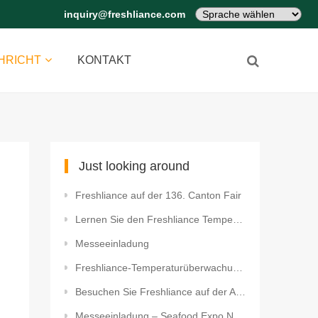
inquiry@freshliance.com
HRICHT
KONTAKT
Just looking around
Freshliance auf der 136. Canton Fair
Lernen Sie den Freshliance Temperaturdatenlogger auf der Seafood Expo Global 2025 kennen
Messeeinladung
Freshliance-Temperaturüberwachungslösung auf der Fruit Logistica 2025
Besuchen Sie Freshliance auf der Analytica 2026
Messeeinladung – Seafood Expo North American