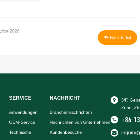
ytica 2026
Back to list
SERVICE
NACHRICHT
3/F, Geb
Zone, Zh
Anwendungen
Branchennachrichten
+86-13
OEM-Service
Nachrichten von Unternehmen
Technische
Kundenbesuche
inquiry