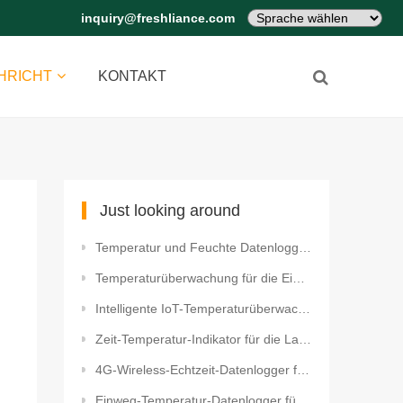
inquiry@freshliance.com
HRICHT
KONTAKT
Just looking around
Temperatur und Feuchte Datenlogger für Mango Wiederverwendbar USB Temperatur und Feuchte Datenlogger
Temperaturüberwachung für die Eierninkubation Bluetooth Einweg-Temperaturdatenlogger für EiernInkuba
Intelligente IoT-Temperaturüberwachung für Serverräume
Zeit-Temperatur-Indikator für die Lagerung von künstlichen Gelenken
4G-Wireless-Echtzeit-Datenlogger für die Umweltüberwachung im Gewächshaus
Einweg-Temperatur-Datenlogger für den Transport von Tierimpfstoffen