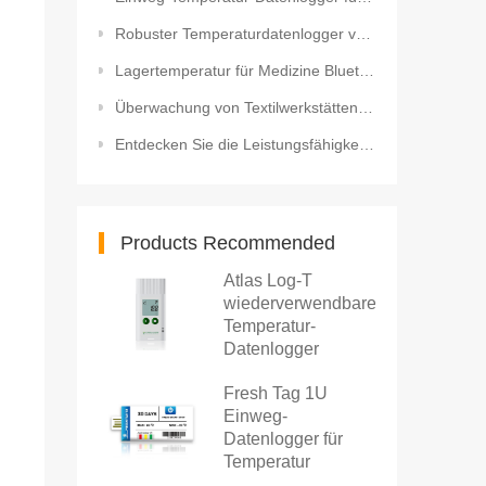
Robuster Temperaturdatenlogger von Iron Tag – der Helfer bei der Destillation ätherischer Öle
Lagertemperatur für Medizine Bluetooth Einweg-Temperaturdatenlogger
Überwachung von Textilwerkstätten mit WLAN-Temperatur- und Feuchtigkeitssensor
Entdecken Sie die Leistungsfähigkeit robuster Temperaturdatenlogger für Autoklaven!
Products Recommended
Atlas Log-T
wiederverwendbarer
Temperatur-
Datenlogger
Fresh Tag 1U
Einweg-
Datenlogger für
Temperatur