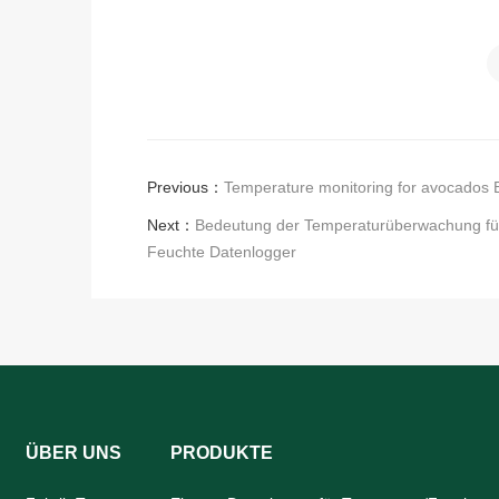
Previous：
Temperature monitoring for avocados B
Next：
Bedeutung der Temperaturüberwachung f
Feuchte Datenlogger
ÜBER UNS
PRODUKTE