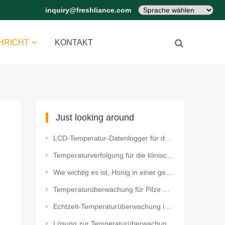
inquiry@freshliance.com
HRICHT
KONTAKT
Just looking around
LCD-Temperatur-Datenlogger für den Containertransport von Kirschen
Temperaturverfolgung für die klinische Logistik Fresh Tracker 1 Temperaturüberwachungsgerät mit 4G
Wie wichtig es ist, Honig in einer geeigneten Umgebung aufzubewahren Bluetooth-HACCP-Datenlogger für
Temperaturüberwachung für Pilze USB-Temperaturdatenlogger
Echtzeit-Temperaturüberwachung in der Blumenlogistik mit Live-Tracking
Lösung zur Temperaturüberwachung in Serverräumen