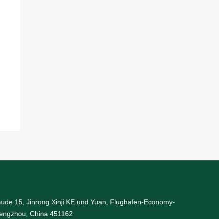
äude 15, Jinrong Xinji KE und Yuan, Flughafen-Economy-
engzhou, China 451162