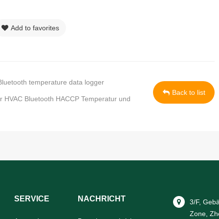
Add to favorites
luetooth temperature data logger
Back to list
ür HVAC Bluetooth HACCP Temperatur und
SERVICE
NACHRICHT
3/F, Geb
Zone, Zh