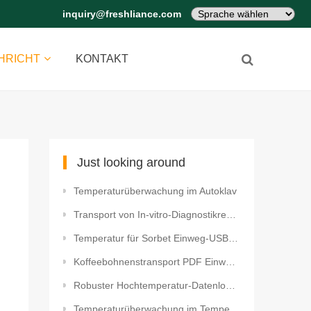
inquiry@freshliance.com
HRICHT
KONTAKT
Just looking around
Temperaturüberwachung im Autoklav
Transport von In-vitro-Diagnostikreagens Bluetooth Temperatur Datenlogger für Medizin
Temperatur für Sorbet Einweg-USB-Temperaturdatenlogger
Koffeebohnenstransport PDF Einweg-Temperaturdatenlogger mit LCD-Display
Robuster Hochtemperatur-Datenlogger für Trockenöfen
Temperaturüberwachung im Temperaturkontrolllager HACCP WIFI Temperatur und Feuchte Datenlogger mit L