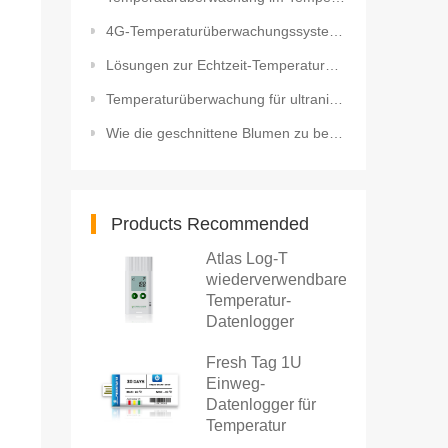
4G-Temperaturüberwachungssystem für Maschinenteilelager
Lösungen zur Echtzeit-Temperaturüberwachung im Gewächshaus
Temperaturüberwachung für ultraniedrige Temperaturen -196 °C
Wie die geschnittene Blumen zu bewahren? Intelligenter HACCP Bluetooth Temperatur und Feuchte Datenl
Products Recommended
Atlas Log-T
wiederverwendbarer
Temperatur-
Datenlogger
Fresh Tag 1U
Einweg-
Datenlogger für
Temperatur