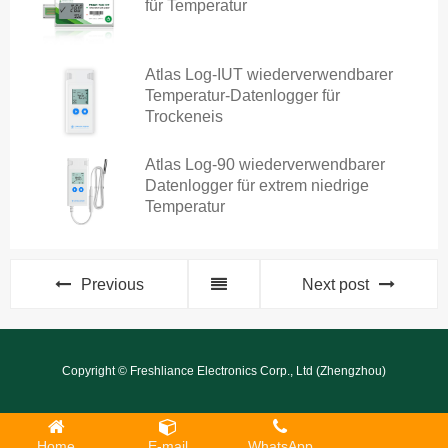
für Temperatur
Atlas Log-IUT wiederverwendbarer
Temperatur-Datenlogger für
Trockeneis
Atlas Log-90 wiederverwendbarer
Datenlogger für extrem niedrige
Temperatur
Previous
Next post
Copyright © Freshliance Electronics Corp., Ltd (Zhengzhou)
Home
E-mail
WhatsApp